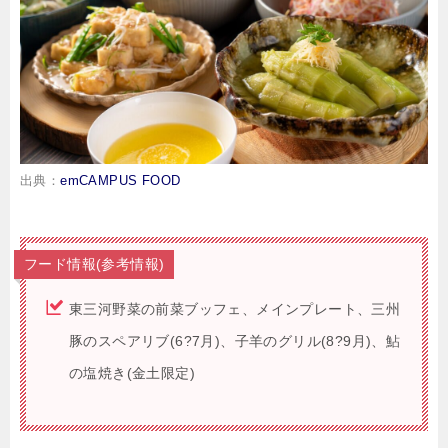
出典：
emCAMPUS FOOD
フード情報(参考情報)
東三河野菜の前菜ブッフェ、メインプレート、三州
豚のスペアリブ(6?7月)、子羊のグリル(8?9月)、鮎
の塩焼き(金土限定)