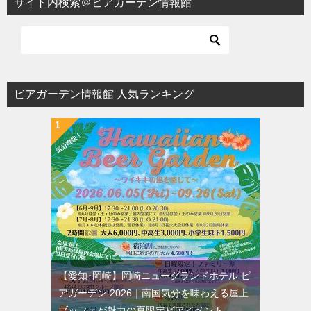
サイト内検索＠ビアガーデン情報館
ゲ
ー
シ
ョ
ビアガーデン情報館 人気ランキング
ン
【愛知･岡崎】岡崎ニューグランドホテル ビ
アガーデン 2026｜南国気分を味わえる屋上
ブッフェが魅力の夏限定ビアイベント