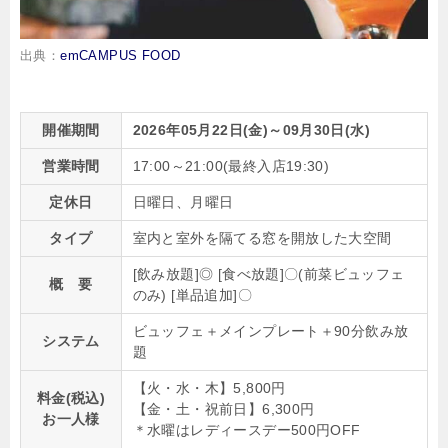
出典：
emCAMPUS FOOD
開催期間
2026年05月22日(金)～09月30日(水)
営業時間
17:00～21:00(最終入店19:30)
定休日
日曜日、月曜日
タイプ
室内と室外を隔てる窓を開放した大空間
[飲み放題]◎ [食べ放題]〇(前菜ビュッフェ
概 要
のみ) [単品追加]〇
ビュッフェ＋メインプレート＋90分飲み放
システム
題
【火・水・木】5,800円
料金(税込)
【金・土・祝前日】6,300円
お一人様
＊水曜はレディースデー500円OFF