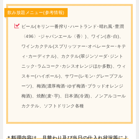
飲み放題メニュー(参考情報)
ビール(キリン一番搾り･ハートランド･晴れ風･豊潤
〈496〉･ジャパンエール〈香〉)、ワイン(赤･白)、
ワインカクテル(スプリッツァー･オペレーター･キテ
ィ･カーディナル)、カクテル(翠ジンソーダ･ジント
ニック･ラムコーク･カシスオレンジほか多数)、ウィ
スキー(ハイボール)、サワー(レモン･グレープフル
ーツ)、梅酒(濃厚梅酒･ゆず梅酒･ブラッドオレンジ
梅酒)、焼酎(麦･芋)、日本酒(冷酒)、ノンアルコール
カクテル、ソフトドリンク各種
＊料理内容は、月替わり及び当日の仕入れ状況等によ