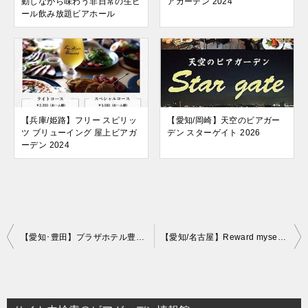
動しながら味わう非日常の生ビ
アガーデン 2024
ール飲み放題ビアホール
【兵庫/姫路】フリー スピリッ
【愛知/岡崎】天空のビアガー
ツ ブリューイング 屋上ビアガ
デン スターゲイト 2026
ーデン 2024
投
【愛知･豊田】プラザホテル豊田 本格炭火焼肉ビアガーデン「Hawaii」2026｜黒毛和牛とビュッフェの満足焼肉ビアプラン
【愛知/名古屋】Reward myself2024 ご褒美 Night Terrace by NEW YORK LOUNGE
稿
ナ
ビ