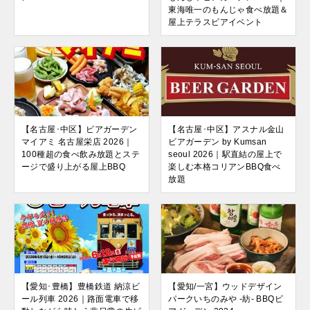
東海唯一のもんじゃ食べ放題＆
屋上テラスビアイベント
【名古屋･中区】ビアガーデン
【名古屋･中区】アスナル金山
マイアミ 名古屋栄店 2026｜
ビアガーデン by Kumsan
100種超の食べ飲み放題とステ
seoul 2026｜駅直結の屋上で
ージで盛り上がる屋上BBQ
楽しむ本格コリアンBBQ食べ
放題
【愛知･豊橋】豊橋鉄道 納涼ビ
【愛知/一宮】ウッドデザイン
ール列車 2026｜路面電車で移
パークいちのみや -紡- BBQビ