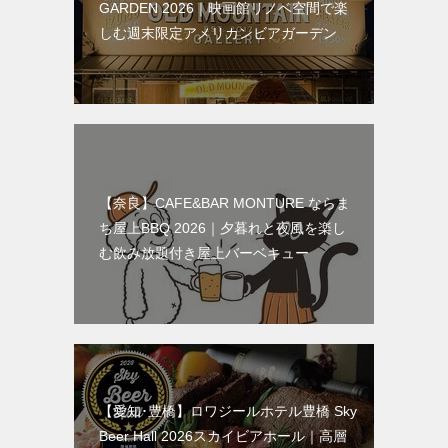
GARDEN 2026｜映画館リノベ空間で楽
しむ週末限定アメリカンビアガーデン
【奈良】CAFE&BAR MONTURE ならま
ち屋上BBQ 2026｜夕暮れと夜風を楽し
む飲み放題付き屋上バーベキュー
【愛知･豊橋】ロワジールホテル豊橋 Sky
Beer Hall 2026スカイビアホール｜高層