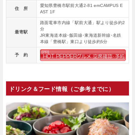
愛知県豊橋市駅前大通2-81 emCAMPUS E
住 所
AST 1F
路面電車市内線「駅前大通」駅より徒歩約2
分
最寄駅
JR東海道本線･飯田線･東海道新幹線･名鉄
本線「豊橋駅」東口より徒歩約5分
予 約
ドリンク＆フード情報（ご参考までに）