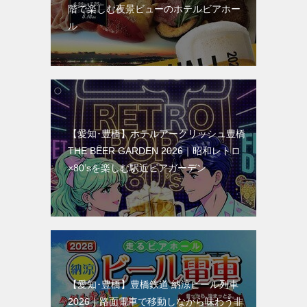
階で楽しむ夜景ビューのホテルビアホー
ル
【愛知･豊橋】ホテルアークリッシュ豊橋
THE BEER GARDEN 2026｜昭和レトロ
×80’sを楽しむ駅近ビアガーデン
【愛知･豊橋】豊橋鉄道 納涼ビール列車
2026｜路面電車で移動しながら味わう非