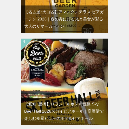
【名古屋･天白区】アマンダンテラス ビアガ
ーデン 2026｜森の宵に灯る光と美食が彩る
大人のサマーガーデン
【愛知･豊橋】ロワジールホテル豊橋 Sky
Beer Hall 2026スカイビアホール｜高層階で
楽しむ夜景ビューのホテルビアホール