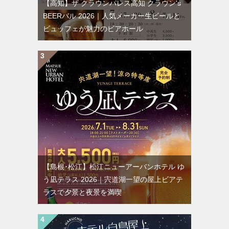
【高知】ザ クラウンパレス高知 クラウン's
BEERバル 2026｜人気メーカー生ビールと
ビュッフェが魅力のビアホール
【島根･松江】松江ニューアーバンホテル ゆ
う凪テラス 2026｜宍道湖一望の屋上ビアテ
ラスで夕景と夜景を満喫