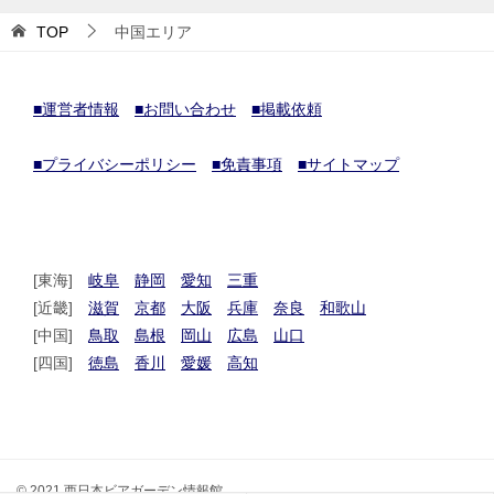
TOP
中国エリア
■運営者情報
■お問い合わせ
■掲載依頼
■プライバシーポリシー
■免責事項
■サイトマップ
[東海]
岐阜
静岡
愛知
三重
[近畿]
滋賀
京都
大阪
兵庫
奈良
和歌山
[中国]
鳥取
島根
岡山
広島
山口
[四国]
徳島
香川
愛媛
高知
© 2021 西日本ビアガーデン情報館