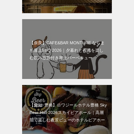
【奈良】CAFE&BAR MONTURE ならま
ち屋上BBQ 2026｜夕暮れと夜風を楽し
む飲み放題付き屋上バーベキュー
【愛知･豊橋】ロワジールホテル豊橋 Sky
Beer Hall 2026スカイビアホール｜高層
階で楽しむ夜景ビューのホテルビアホー
ル