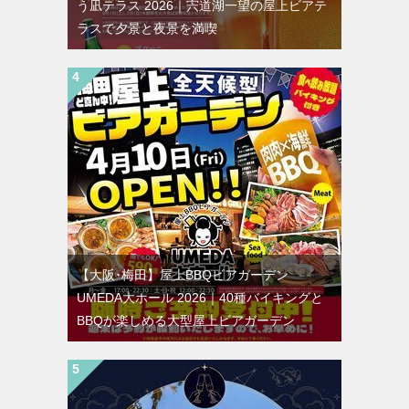
う凪テラス 2026｜宍道湖一望の屋上ビアテ
ラスで夕景と夜景を満喫
【大阪･梅田】屋上BBQビアガーデン
UMEDA大ホール 2026｜40種バイキングと
BBQが楽しめる大型屋上ビアガーデン