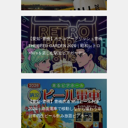
【愛知･豊橋】ホテルアークリッシュ豊橋
THE BEER GARDEN 2026｜昭和レトロ
×80’sを楽しむ駅近ビアガーデン
【愛知･豊橋】豊橋鉄道 納涼ビール列車
2026｜路面電車で移動しながら味わう非
日常の生ビール飲み放題ビアホール