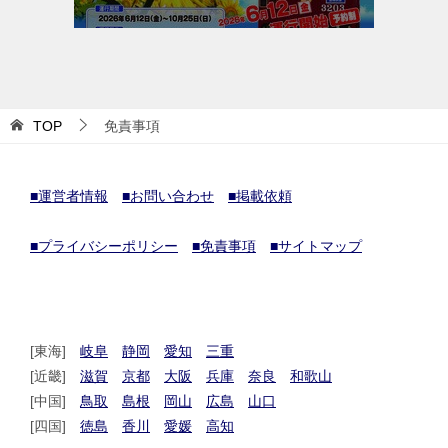
TOP
免責事項
■運営者情報
■お問い合わせ
■掲載依頼
■プライバシーポリシー
■免責事項
■サイトマップ
[東海]
岐阜
静岡
愛知
三重
[近畿]
滋賀
京都
大阪
兵庫
奈良
和歌山
[中国]
鳥取
島根
岡山
広島
山口
[四国]
徳島
香川
愛媛
高知