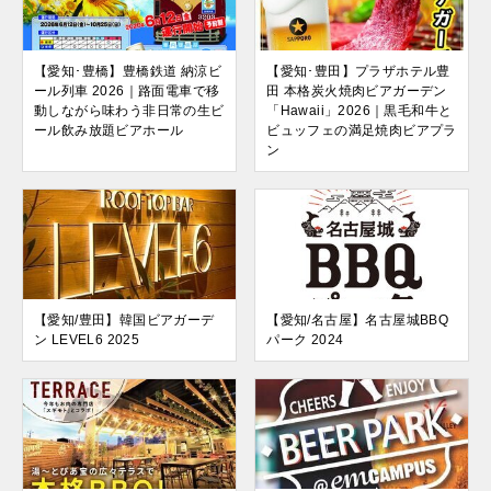
【愛知･豊橋】豊橋鉄道 納涼ビ
【愛知･豊田】プラザホテル豊
ール列車 2026｜路面電車で移
田 本格炭火焼肉ビアガーデン
動しながら味わう非日常の生ビ
「Hawaii」2026｜黒毛和牛と
ール飲み放題ビアホール
ビュッフェの満足焼肉ビアプラ
ン
【愛知/豊田】韓国ビアガーデ
【愛知/名古屋】名古屋城BBQ
ン LEVEL6 2025
パーク 2024