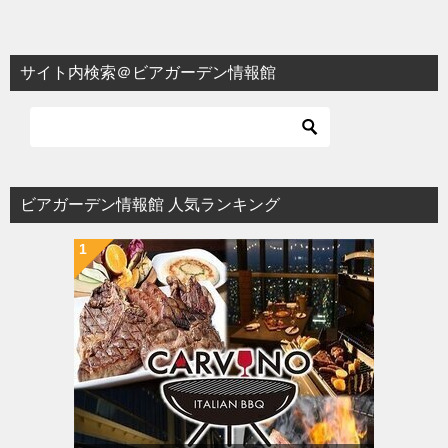
ナ
ビ
サイト内検索＠ビアガーデン情報館
ゲ
ー
シ
ョ
ビアガーデン情報館 人気ランキング
ン