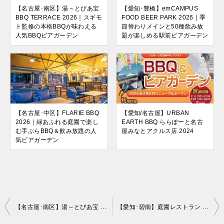
【名古屋･南区】湯～とぴあ宝
【愛知･豊橋】emCAMPUS
BBQ TERRACE 2026｜スギモ
FOOD BEER PARK 2026｜季
ト監修の本格BBQが味わえる
節替わりメインと50種飲み放
人気BBQビアガーデン
題が楽しめる駅前ビアガーデン
【名古屋･中区】FLARIE BBQ
【愛知/名古屋】URBAN
2026｜緑あふれる庭園で楽し
EARTH BBQ ららぽーと名古
む手ぶらBBQ＆飲み放題の人
屋みなとアクルス店 2024
気ビアガーデン
投
【名古屋･南区】湯～とぴあ宝 BBQ TERRACE 2026｜スギモト監修の本格BBQが味わえる人気BBQビアガーデン
【愛知･碧南】庭園レストラン 松風苑 GARDEN BBQ 2026｜ライトアップされた日本庭園で楽しむ屋外ガーデンバーベキュー
稿