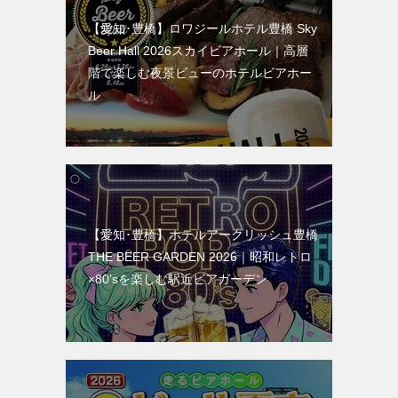
【愛知･豊橋】ロワジールホテル豊橋 Sky
Beer Hall 2026スカイビアホール｜高層
階で楽しむ夜景ビューのホテルビアホー
ル
【愛知･豊橋】ホテルアークリッシュ豊橋
THE BEER GARDEN 2026｜昭和レトロ
×80’sを楽しむ駅近ビアガーデン