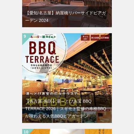
【愛知/名古屋】納屋橋リバーサイドビアガ
ーデン 2024
【名古屋･南区】湯～とぴあ宝 BBQ
TERRACE 2026｜スギモト監修の本格BBQ
が味わえる人気BBQビアガーデン