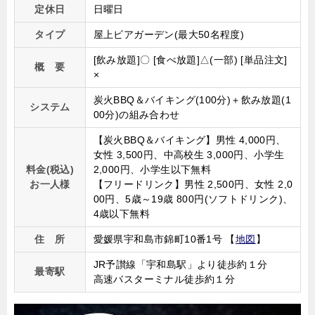
定休日
日曜日
タイプ
屋上ビアガーデン(最大50名程度)
[飲み放題]〇 [食べ放題]△(一部) [単品注文]
概 要
×
炭火BBQ＆バイキング(100分)＋飲み放題(1
システム
00分)の組み合わせ
【炭火BBQ＆バイキング】男性 4,000円、
女性 3,500円、中高校生 3,000円、小学生
料金(税込)
2,000円、小学生以下無料
お一人様
【フリードリンク】男性 2,500円、女性 2,0
00円、5歳～19歳 800円(ソフトドリンク)、
4歳以下無料
住 所
愛媛県宇和島市錦町10番1号 【
地図
】
JR予讃線「宇和島駅」より徒歩約１分
最寄駅
高速バスターミナル徒歩約１分