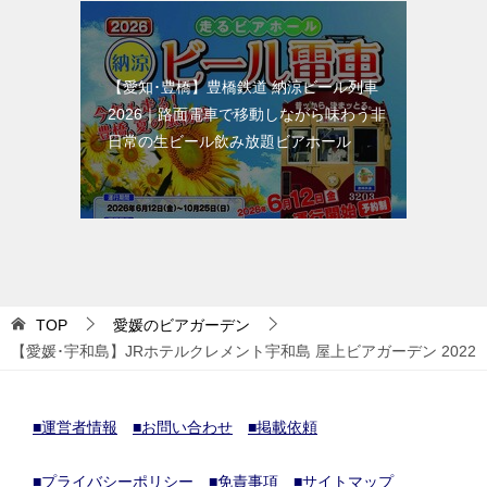
【愛知･豊橋】豊橋鉄道 納涼ビール列車
2026｜路面電車で移動しながら味わう非
日常の生ビール飲み放題ビアホール
TOP
愛媛のビアガーデン
【愛媛･宇和島】JRホテルクレメント宇和島 屋上ビアガーデン 2022
■運営者情報
■お問い合わせ
■掲載依頼
■プライバシーポリシー
■免責事項
■サイトマップ