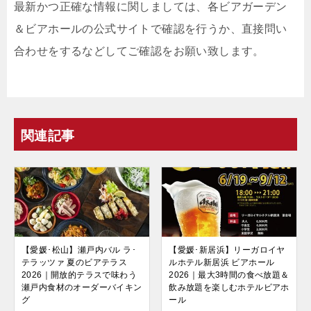
最新かつ正確な情報に関しましては、各ビアガーデン
＆ビアホールの公式サイトで確認を行うか、直接問い
合わせをするなどしてご確認をお願い致します。
関連記事
【愛媛･松山】瀬戸内バル ラ･
【愛媛･新居浜】リーガロイヤ
テラッツァ 夏のビアテラス
ルホテル新居浜 ビアホール
2026｜開放的テラスで味わう
2026｜最大3時間の食べ放題＆
瀬戸内食材のオーダーバイキン
飲み放題を楽しむホテルビアホ
グ
ール