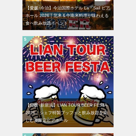
【愛媛･今治】今治国際ホテル La・Sail ビア
ホール 2026｜北米＆中南米料理が味わえる
食べ飲み放題イベント
【愛媛･新居浜】LIAN TOUR BEER FESTA
2026｜シェフ特製ブッフェと飲み放題を楽
しむ夏限定ビアホール