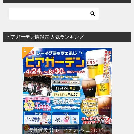
ゲ
ー
シ
ョ
ビアガーデン情報館 人気ランキング
ン
【愛媛/新居浜】レーイグラッツェふじ ビア