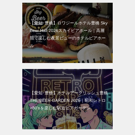
【愛知･豊橋】ロワジールホテル豊橋 Sky
Beer Hall 2026スカイビアホール｜高層
階で楽しむ夜景ビューのホテルビアホー
ル
【愛知･豊橋】ホテルアークリッシュ豊橋
THE BEER GARDEN 2026｜昭和レトロ
×80’sを楽しむ駅近ビアガーデン