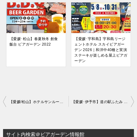
【愛媛･松山】春夏秋冬 創食
【愛媛･宇和島】宇和島リージ
飯台 ビアガーデン 2022
ェントホテル スカイビアガー
デン 2026｜和洋中40種と実演
ステーキが楽しめる屋上ビアガ
ーデン
投
【愛媛/松山】ホテルサンルート松山 屋上ビアガーデン 2021
【愛媛･伊予市】道の駅ふたみ サンセットビアガーデン 2021
稿
ナ
ビ
サイト内検索＠ビアガーデン情報館