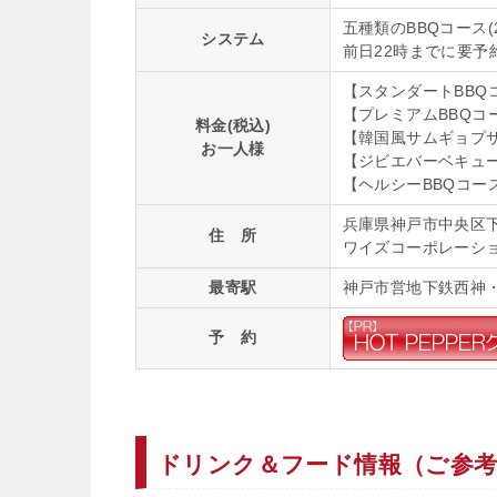
五種類のBBQコース(2
システム
前日22時までに要予
【スタンダートBBQコ
【プレミアムBBQコー
料金(税込)
【韓国風サムギョプサル
お一人様
【ジビエバーベキュー
【ヘルシーBBQコース
兵庫県神戸市中央区下山
住 所
ワイズコーポレーショ
最寄駅
神戸市営地下鉄西神
予 約
ドリンク＆フード情報（ご参