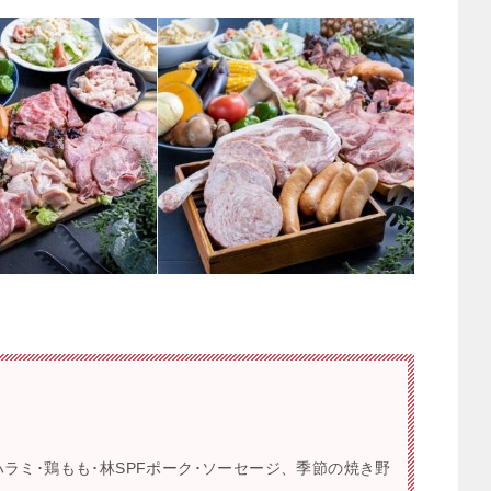
ラミ･鶏もも･林SPFポーク･ソーセージ、季節の焼き野