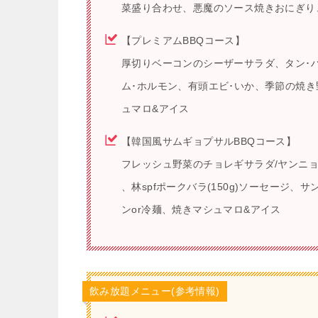
菜盛り合わせ、悪魔のソース焼きおにぎり
【プレミアムBBQコース】
厚切りベーコンのシーザーサラダ、タン･ハ
ム･ホルモン、有頭エビ･いか、季節の焼
ュマロ&アイス
【韓国風サムギョプサルBBQコース】
フレッシュ野菜のチョレギサラダ/ヤンニ
、林spfポークバラ(150g)ソーセージ
ンor冷麺、焼きマシュマロ&アイス
飲み放題メニュー(参考情報)