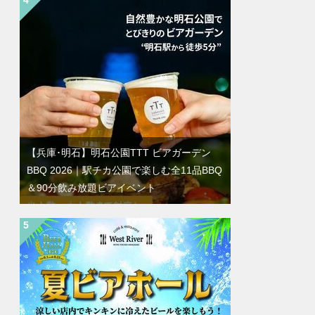
【兵庫･明石】明石公園TTT ビアガーデン
BBQ 2026｜駅チカ公園で楽しむ全11品BBQ
＆90分飲み放題ビアイベント