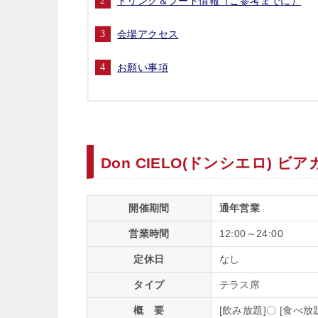
ドリンク＆フード情報（ご参考までに）
会場アクセス
お願い事項
Don CIELO(ドンシエロ) 
開催期間
通年営業
営業時間
12:00～24:00
定休日
なし
タイプ
テラス席
概 要
[飲み放題]〇 [食べ放題