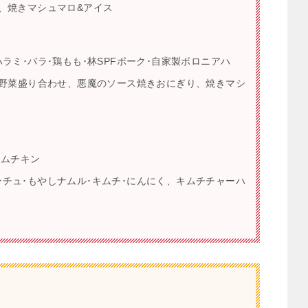
、焼きマシュマロ&アイス
ラミ･バラ･鶏もも･林SPFポーク･自家製ボロニアハ
き野菜盛り合わせ、悪魔のソース焼きおにぎり、焼きマシ
ョムチキン
、サンチュ･もやしナムル･キムチ･にんにく、キムチチャーハ