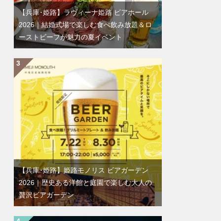
【兵庫･姫路】ラヴィーナ姫路 ビアホール
2026｜結婚式場で楽しむ食べ飲み放題＆ロ
ーストビーフが魅力の夏イベント
【兵庫･姫路】姫路モノリス ビアガーデン
2026｜歴史ある洋館と庭園で楽しむ大人の
贅沢ビアガーデン