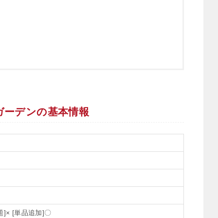
ビアガーデンの基本情報
]× [単品追加]〇