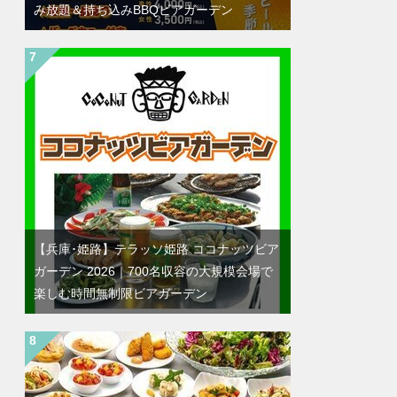
み放題＆持ち込みBBQビアガーデン
【兵庫･姫路】テラッソ姫路 ココナッツビア
ガーデン 2026｜700名収容の大規模会場で
楽しむ時間無制限ビアガーデン