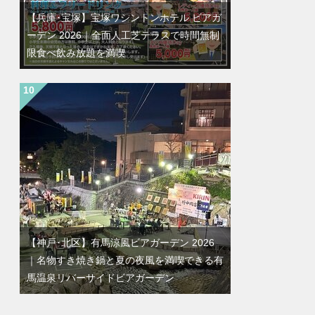
【兵庫･宝塚】宝塚ワシントンホテル ビアガ
ーデン 2026｜全面人工芝テラスで時間無制
限食べ飲み放題を満喫
【神戸･北区】有馬涼風ビアガーデン 2026
｜名物すき焼き鍋と夏の夜風を満喫できる有
馬温泉リバーサイドビアガーデン