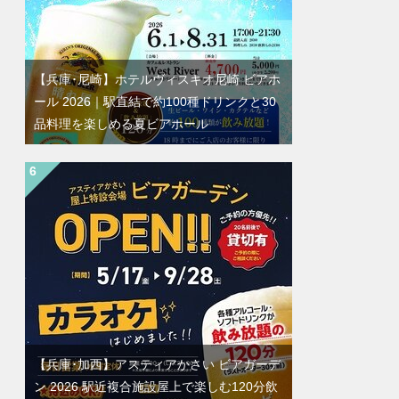
【兵庫･尼崎】ホテルヴィスキオ尼崎 ビアホ
ール 2026｜駅直結で約100種ドリンクと30
品料理を楽しめる夏ビアホール
【兵庫･加西】アスティアかさい ビアガーデ
ン 2026 駅近複合施設屋上で楽しむ120分飲