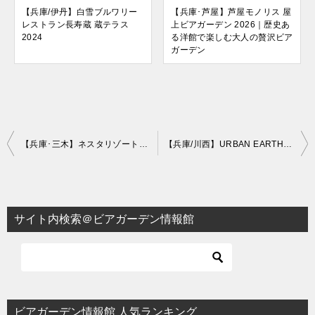
【兵庫/伊丹】白雪ブルワリー
【兵庫･芦屋】芦屋モノリス 屋
レストラン長寿蔵 蔵テラス
上ビアガーデン 2026｜歴史あ
2024
る洋館で楽しむ大人の贅沢ビア
ガーデン
投
【兵庫･三木】ネスタリゾート神戸 麦酒楽宴(ビアガーデン) 2026｜大自然の中庭で七厘焼きを楽しむ夏限定ビアイベント
【兵庫/川西】URBAN EARTH BBQ 川西阪急店 2025
稿
ナ
ビ
サイト内検索＠ビアガーデン情報館
ゲ
ー
シ
ョ
ビアガーデン情報館 人気ランキング