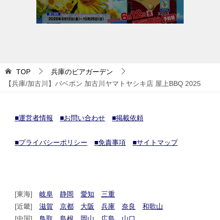
TOP
兵庫のビアガーデン
【兵庫/加古川】バベポン 加古川ヤマトヤシキ店 屋上BBQ 2025
■運営者情報
■お問い合わせ
■掲載依頼
■プライバシーポリシー
■免責事項
■サイトマップ
[東海]
岐阜
静岡
愛知
三重
[近畿]
滋賀
京都
大阪
兵庫
奈良
和歌山
[中国]
鳥取
島根
岡山
広島
山口