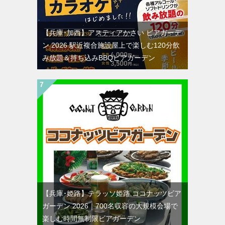
【兵庫･加西】アスティアかさい ビアガーデ
ン 2026 駅近複合施設屋上で楽しむ120分飲
み放題＆持ち込みBBQビアガーデン
【兵庫･姫路】テラッソ姫路 ココナッツビア
ガーデン 2026｜700名収容の大規模会場で
楽しむ時間無制限ビアガーデン