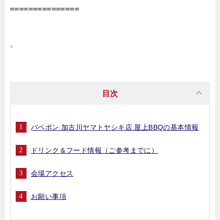
===============
。
目次
バベポン 加古川ヤマトヤシキ店 屋上BBQの基本情報
ドリンク＆フード情報（ご参考までに）
会場アクセス
お願い事項