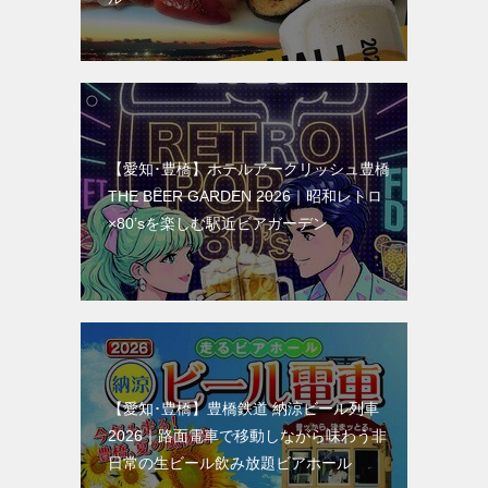
【愛知･豊橋】ホテルアークリッシュ豊橋
THE BEER GARDEN 2026｜昭和レトロ
×80’sを楽しむ駅近ビアガーデン
【愛知･豊橋】豊橋鉄道 納涼ビール列車
2026｜路面電車で移動しながら味わう非
日常の生ビール飲み放題ビアホール