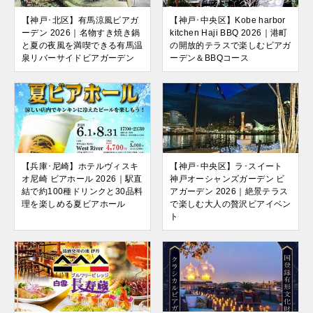
【神戸･北区】有馬涼風ビアガ
【神戸･中央区】Kobe harbor
ーデン 2026｜名物すき焼き鍋
kitchen Haji BBQ 2026｜港町
と夏の夜風を満喫できる有馬温
の開放的テラスで楽しむビアガ
泉リバーサイドビアガーデン
ーデン＆BBQコース
【兵庫･尼崎】ホテルヴィスキ
【神戸･中央区】ラ･スイート
オ尼崎 ビアホール 2026｜駅直
神戸オーシャンズガーデン ビ
結で約100種ドリンクと30品料
アガーデン 2026｜絶景テラス
理を楽しめる夏ビアホール
で楽しむ大人の贅沢ビアイベン
ト