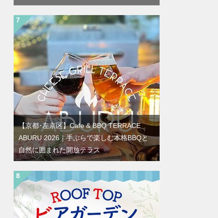
【京都･左京区】Cafe & BBQ TERRACE
ABURU 2026｜手ぶらで楽しむ本格BBQと
自然に囲まれた開放テラス