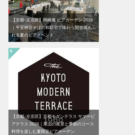
【京都･左京区】岡崎庵 ビアガーデン 2026
｜平安神宮そばの和邸宅で味わう開放感あふ
れる夏のビアイベント
【京都･左京区】京都モダンテラス サマービ
アテラス 2026｜東山の夜景と季節のコース
料理を楽しむ夏限定ビアガーデン