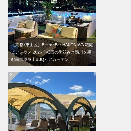
【京都･東山区】Bistro×Bar HAKONIWA 箱庭
ビアテラス 2026｜祇園の街並みと鴨川を望
む南国風屋上BBQビアガーデン