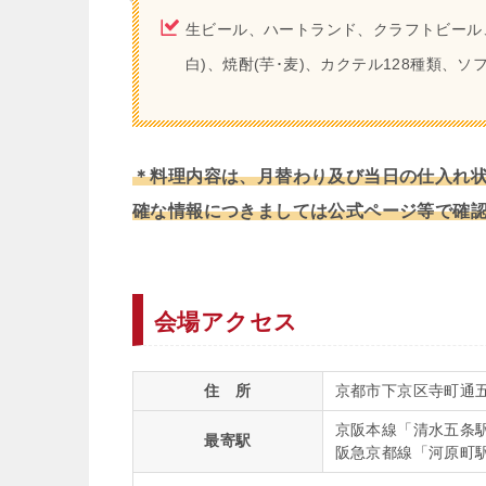
生ビール、ハートランド、クラフトビール
白)、焼酎(芋･麦)、カクテル128種類、ソ
＊料理内容は、月替わり及び当日の仕入れ
確な情報につきましては公式ページ等で確
会場アクセス
住 所
京都市下京区寺町通五
京阪本線「清水五条
最寄駅
阪急京都線「河原町