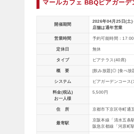
マールカフェ BBQビアガー
2026年04月25日(土)
開催期間
店舗は通年営業
営業時間
予約可能時間：17:00～
定休日
無休
タイプ
ビアテラス(40席)
概 要
[飲み放題]◎ [食べ
システム
ビアガーデンコース(
料金(税込)
5,500円
お一人様
住 所
京都市下京区寺町通五
京阪本線「清水五条
最寄駅
阪急京都線「河原町