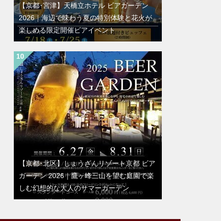
【京都･宮津】天橋立ホテル ビアガーデン
2026｜海辺で味わう夏の特別体験と花火が
楽しめる限定開催ビアイベント
【京都･北区】しょうざんリゾート京都 ビア
ガーデン 2026｜鷹ヶ峰三山を望む庭園で楽
しむ幻想的な大人のサマーガーデン