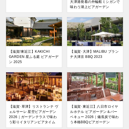
大津港発着の外輪船ミシガンで
味わう湖上ビアガーデン
【滋賀/東近江】KAKICHI
【滋賀･大津】MALIBU ブラン
GARDEN 星ふる庭 ビアガーデ
チ大津京 BBQ 2023
ン 2025
【滋賀･草津】リストランテ ヴ
【滋賀･東近江】八日市ロイヤ
ェルサーレ 星空ビアガーデン
ルホテル ビアガーデン＆バー
2026｜ガーデンテラスで味わ
ベキュー 2026｜備長炭で味わ
う彩りイタリアンビアタイム
う本格BBQビアガーデン