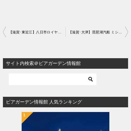
投
【滋賀･東近江】八日市ロイヤルホテル ビアガーデン＆バーベキュー 2026｜備長炭で味わう本格BBQビアガーデン
【滋賀･大津】琵琶湖汽船 ミシガンビアデッキプラン 2026｜大津港発着の外輪船ミシガンで味わう湖上ビアガーデン
稿
ナ
ビ
サイト内検索＠ビアガーデン情報館
ゲ
ー
シ
ョ
ビアガーデン情報館 人気ランキング
ン