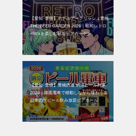
【愛知･豊橋】ホテルアークリッシュ豊橋
THE BEER GARDEN 2026｜昭和レトロ
×80’sを楽しむ駅近ビアガーデン
【愛知･豊橋】豊橋鉄道 納涼ビール列車
2026｜路面電車で移動しながら味わう非
日常の生ビール飲み放題ビアホール