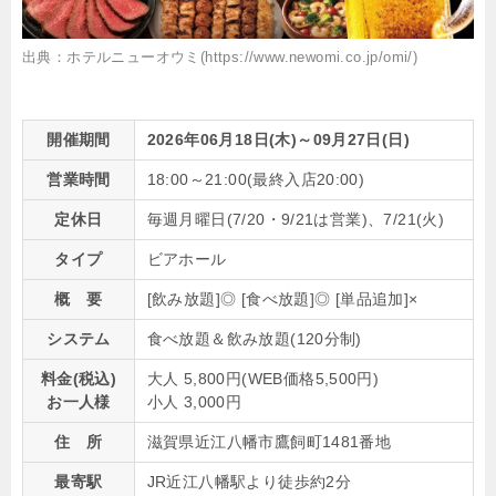
出典：ホテルニューオウミ(https://www.newomi.co.jp/omi/)
開催期間
2026年06月18日(木)～09月27日(日)
営業時間
18:00～21:00(最終入店20:00)
定休日
毎週月曜日(7/20・9/21は営業)、7/21(火)
タイプ
ビアホール
概 要
[飲み放題]◎ [食べ放題]◎ [単品追加]×
システム
食べ放題＆飲み放題(120分制)
料金(税込)
大人 5,800円(WEB価格5,500円)
お一人様
小人 3,000円
住 所
滋賀県近江八幡市鷹飼町1481番地
最寄駅
JR近江八幡駅より徒歩約2分