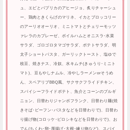
ュ、エビとパプリカのアヒージョ、炙りチャーシュ
ー、鶏肉ときくらげのマリネ、イカとブロッコリー
のアーリオオーリオ、ミニトマトとチェリーモッツ
ァレラのカプレーゼ、ボイルハムとオニスラ･水菜
サラダ、ゴロゴロタマゴサラダ、ポテトサラダ、明
太子ショートパスタ、ガーリックトースト、塩ゆで
枝豆、焼きナス、冷奴、水キムチ(きゅうり･ミニト
マト)、豆もやしナムル、冷やしラーメンorそうめ
ん、スペアリブBBQ風、サクサクフライドチキン、
スパイシーフライドポテト、魚介とコーンのブルギ
ニョン、日替わりジャンボフランク、日替わり麺(焼
きそば･ビーフン･パスタなどを日替わりで)、日替わ
り揚げ物(コロッケ･ピロシキなどを日替わりで)、お
でん(ちくわ･卵･厚揚げ･大根･練り物など)、スパイ