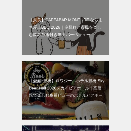
【奈良】CAFE&BAR MONTURE ならま
ち屋上BBQ 2026｜夕暮れと夜風を楽し
む飲み放題付き屋上バーベキュー
【愛知･豊橋】ロワジールホテル豊橋 Sky
Beer Hall 2026スカイビアホール｜高層
階で楽しむ夜景ビューのホテルビアホー
ル