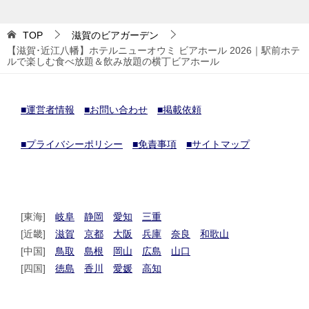
TOP
滋賀のビアガーデン
【滋賀･近江八幡】ホテルニューオウミ ビアホール 2026｜駅前ホテ
ルで楽しむ食べ放題＆飲み放題の横丁ビアホール
■運営者情報
■お問い合わせ
■掲載依頼
■プライバシーポリシー
■免責事項
■サイトマップ
[東海]
岐阜
静岡
愛知
三重
[近畿]
滋賀
京都
大阪
兵庫
奈良
和歌山
[中国]
鳥取
島根
岡山
広島
山口
[四国]
徳島
香川
愛媛
高知