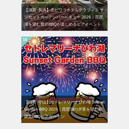
【滋賀･長浜】北ビワコホテルグラツィエ サ
ンセットガーデンバーベキュー 2026｜琵琶
湖を望む贅沢BBQが楽しめるビアイベント
【滋賀･守山】セトレマリーナびわ湖 Sunset
Garden BBQ 2026｜琵琶湖の夕景を望む夏
限定BBQビアガーデン