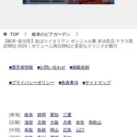
TOP
岐阜のビアガーデン
【岐阜･多治見】欲ばりイタリアン ボンジョル豚 多治見店 テラス限
定BBQ 2026｜ボリューム満点BBQと多彩なドリンクが魅力
■運営者情報
■お問い合わせ
■掲載依頼
■プライバシーポリシー
■免責事項
■サイトマップ
[東海]
岐阜
静岡
愛知
三重
[近畿]
滋賀
京都
大阪
兵庫
奈良
和歌山
[中国]
鳥取
島根
岡山
広島
山口