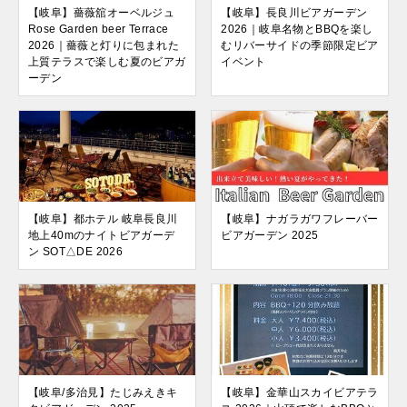
【岐阜】薔薇舘オーベルジュ
【岐阜】長良川ビアガーデン
Rose Garden beer Terrace
2026｜岐阜名物とBBQを楽し
2026｜薔薇と灯りに包まれた
むリバーサイドの季節限定ビア
上質テラスで楽しむ夏のビアガ
イベント
ーデン
【岐阜】都ホテル 岐阜長良川
【岐阜】ナガラガワフレーバー
地上40mのナイトビアガーデ
ビアガーデン 2025
ン SOT△DE 2026
【岐阜/多治見】たじみえきキ
【岐阜】金華山スカイビアテラ