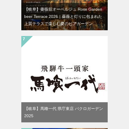
【岐阜】薔薇舘オーベルジュ Rose Garden
beer Terrace 2026｜薔薇と灯りに包まれた
上質テラスで楽しむ夏のビアガーデン
【岐阜】馬喰一代 県庁東店 バクロガーデン
2025