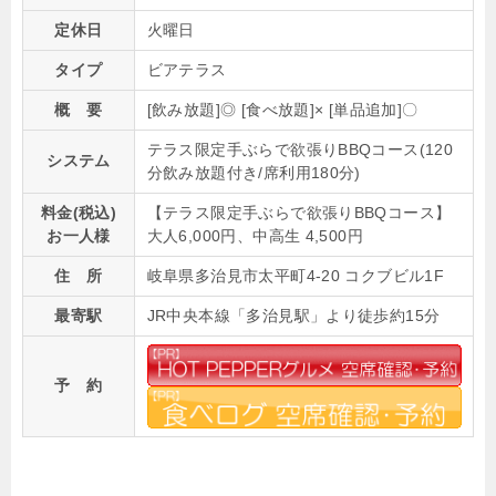
定休日
火曜日
タイプ
ビアテラス
概 要
[飲み放題]◎ [食べ放題]× [単品追加]〇
テラス限定手ぶらで欲張りBBQコース(120
システム
分飲み放題付き/席利用180分)
料金(税込)
【テラス限定手ぶらで欲張りBBQコース】
お一人様
大人6,000円、中高生 4,500円
住 所
岐阜県多治見市太平町4-20 コクブビル1F
最寄駅
JR中央本線「多治見駅」より徒歩約15分
予 約