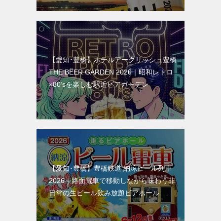
【愛知･豊橋】ホテルアークリッシュ豊橋
THE BEER GARDEN 2026｜昭和レトロ
×80’sを楽しむ駅近ビアガーデン
【愛知･豊橋】豊橋鉄道 納涼ビール列車
2026｜路面電車で移動しながら味わう非
日常の生ビール飲み放題ビアホール