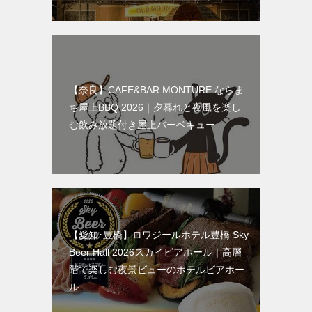
【奈良】CAFE&BAR MONTURE ならま
ち屋上BBQ 2026｜夕暮れと夜風を楽し
む飲み放題付き屋上バーベキュー
【愛知･豊橋】ロワジールホテル豊橋 Sky
Beer Hall 2026スカイビアホール｜高層
階で楽しむ夜景ビューのホテルビアホー
ル