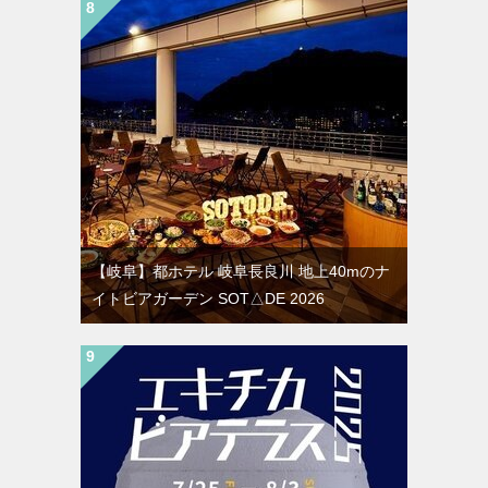
【岐阜】都ホテル 岐阜長良川 地上40mのナ
イトビアガーデン SOT△DE 2026