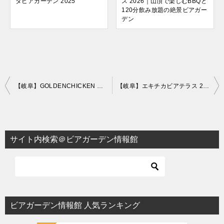
タビアガーデン 2025
ス 2026｜山頂で楽しむBBQと
120分飲み放題の絶景ビアガー
デン
投
【岐阜】GOLDENCHICKEN ビアガーデン 2025
【岐阜】エキチカビアテラス 2025
稿
ナ
ビ
サイト内検索＠ビアガーデン情報館
ゲ
ー
シ
ョ
ビアガーデン情報館 人気ランキング
ン