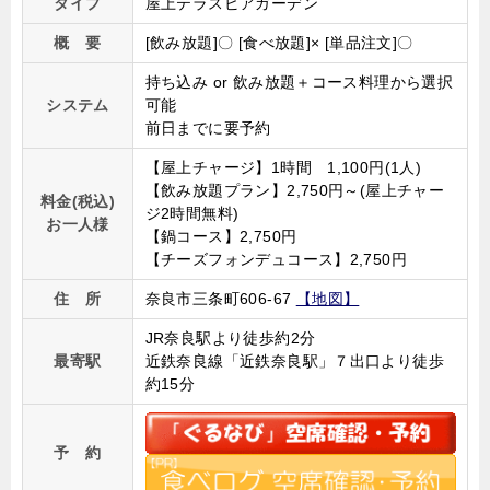
タイプ
屋上テラスビアガーデン
概 要
[飲み放題]〇 [食べ放題]× [単品注文]〇
持ち込み or 飲み放題＋コース料理から選択
システム
可能
前日までに要予約
【屋上チャージ】1時間 1,100円(1人)
【飲み放題プラン】2,750円～(屋上チャー
料金(税込)
ジ2時間無料)
お一人様
【鍋コース】2,750円
【チーズフォンデュコース】2,750円
住 所
奈良市三条町606-67
【地図】
JR奈良駅より徒歩約2分
最寄駅
近鉄奈良線「近鉄奈良駅」７出口より徒歩
約15分
予 約