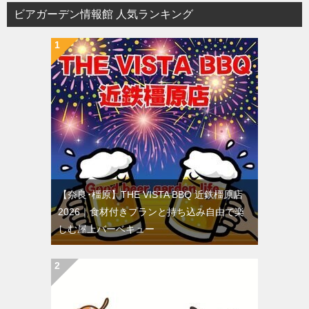
ョ
ビアガーデン情報館 人気ランキング
ン
【奈良･橿原】THE VISTA BBQ 近鉄橿原店
2026｜食材付きプランと持ち込み自由で楽
しむ屋上バーベキュー