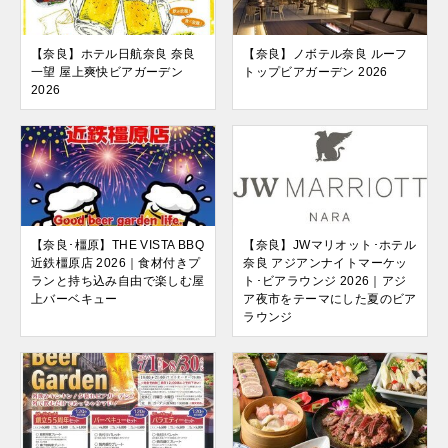
【奈良】ホテル日航奈良 奈良
【奈良】ノボテル奈良 ルーフ
一望 屋上爽快ビアガーデン
トップビアガーデン 2026
2026
【奈良･橿原】THE VISTA BBQ
【奈良】JWマリオット･ホテル
近鉄橿原店 2026｜食材付きプ
奈良 アジアンナイトマーケッ
ランと持ち込み自由で楽しむ屋
ト･ビアラウンジ 2026｜アジ
上バーベキュー
ア夜市をテーマにした夏のビア
ラウンジ