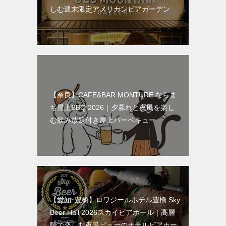
しむ週末限定アメリカンビアガーデン
【奈良】CAFE&BAR MONTURE ならま
ち屋上BBQ 2026｜夕暮れと夜風を楽し
む飲み放題付き屋上バーベキュー
【愛知･豊橋】ロワジールホテル豊橋 Sky
Beer Hall 2026スカイビアホール｜高層
階で楽しむ夜景ビューのホテルビアホー