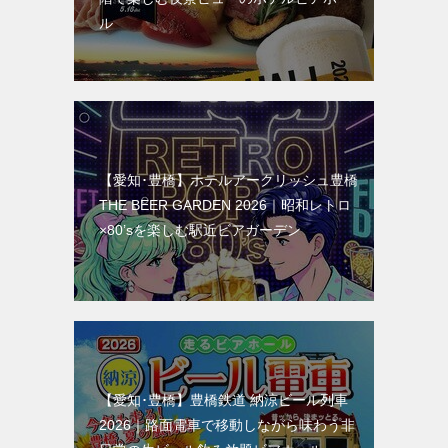
ル
【愛知･豊橋】ホテルアークリッシュ豊橋
THE BEER GARDEN 2026｜昭和レトロ
×80’sを楽しむ駅近ビアガーデン
【愛知･豊橋】豊橋鉄道 納涼ビール列車
2026｜路面電車で移動しながら味わう非