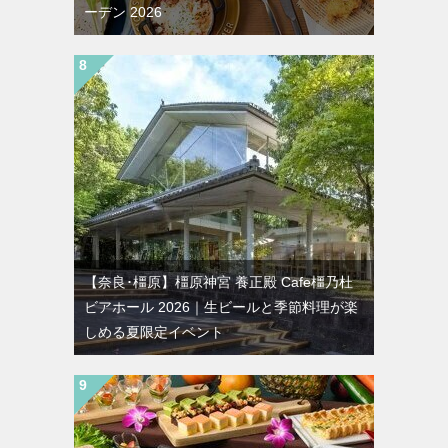
ーデン 2026
【奈良･橿原】橿原神宮 養正殿 Cafe橿乃杜
ビアホール 2026｜生ビールと季節料理が楽
しめる夏限定イベント