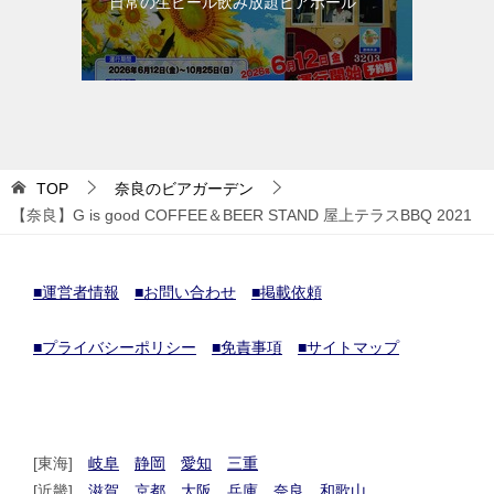
日常の生ビール飲み放題ビアホール
TOP
奈良のビアガーデン
【奈良】G is good COFFEE＆BEER STAND 屋上テラスBBQ 2021
■運営者情報
■お問い合わせ
■掲載依頼
■プライバシーポリシー
■免責事項
■サイトマップ
[東海]
岐阜
静岡
愛知
三重
[近畿]
滋賀
京都
大阪
兵庫
奈良
和歌山