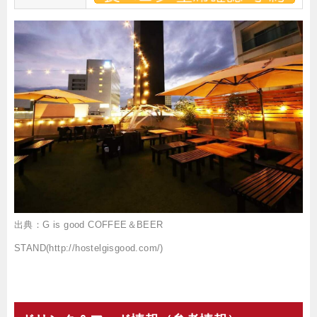
出典：G is good COFFEE＆BEER
STAND(http://hostelgisgood.com/)