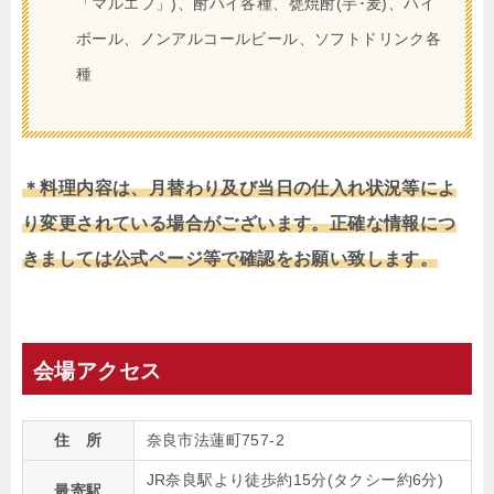
「マルエフ」)、酎ハイ各種、甕焼酎(芋･麦)、ハイ
ボール、ノンアルコールビール、ソフトドリンク各
種
＊料理内容は、月替わり及び当日の仕入れ状況等によ
り変更されている場合がございます。正確な情報につ
きましては公式ページ等で確認をお願い致します。
会場アクセス
住 所
奈良市法蓮町757-2
JR奈良駅より徒歩約15分(タクシー約6分)
最寄駅