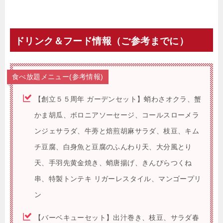
ドリンク＆フード情報（ご参考までに）
食べ放題メニュー(参考情報)
【創立５５周年 ガーデンセット】蛸わさオクラ、蟹
かま胡瓜、ボロニアソーセージ、コールスローメラ
ンジェサラダ、牛蒡と焙煎胡麻サラダ、枝豆、キム
チ豆腐、白身魚と豆腐のふんわり天、大分風とり
天、手羽先黄金焼き、蛸唐揚げ、きんぴらつくね
串、特製トンテキ リガーレスタイル、マンゴープリ
ン
【バーベキューセット】出汁巻き、枝豆、サラダ春