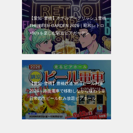
【愛知･豊橋】ホテルアークリッシュ豊橋
THE BEER GARDEN 2026｜昭和レトロ
×80’sを楽しむ駅近ビアガーデン
【愛知･豊橋】豊橋鉄道 納涼ビール列車
2026｜路面電車で移動しながら味わう非
日常の生ビール飲み放題ビアホール