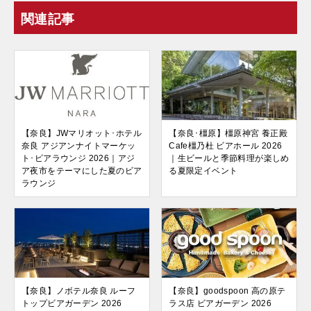
関連記事
【奈良】JWマリオット･ホテル
【奈良･橿原】橿原神宮 養正殿
奈良 アジアンナイトマーケッ
Cafe橿乃杜 ビアホール 2026
ト･ビアラウンジ 2026｜アジ
｜生ビールと季節料理が楽しめ
ア夜市をテーマにした夏のビア
る夏限定イベント
ラウンジ
【奈良】ノボテル奈良 ルーフ
【奈良】goodspoon 高の原テ
トップビアガーデン 2026
ラス店 ビアガーデン 2026