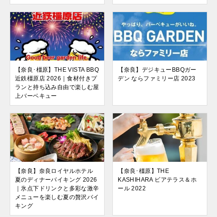
【奈良･橿原】THE VISTA BBQ
【奈良】デジキューBBQガー
近鉄橿原店 2026｜食材付きプ
デン ならファミリー店 2023
ランと持ち込み自由で楽しむ屋
上バーベキュー
【奈良】奈良ロイヤルホテル
【奈良･橿原】THE
夏のディナーバイキング 2026
KASHIHARA ビアテラス＆ホ
｜氷点下ドリンクと多彩な激辛
ール 2022
メニューを楽しむ夏の贅沢バイ
キング