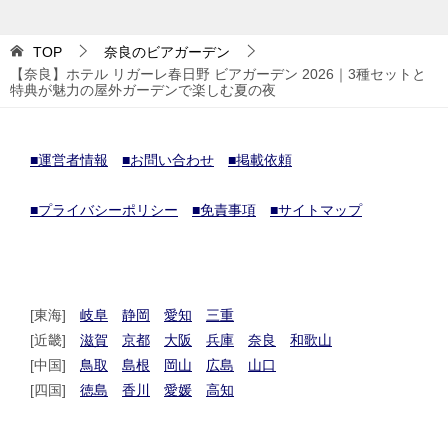
TOP
奈良のビアガーデン
【奈良】ホテル リガーレ春日野 ビアガーデン 2026｜3種セットと
特典が魅力の屋外ガーデンで楽しむ夏の夜
■運営者情報
■お問い合わせ
■掲載依頼
■プライバシーポリシー
■免責事項
■サイトマップ
[東海]
岐阜
静岡
愛知
三重
[近畿]
滋賀
京都
大阪
兵庫
奈良
和歌山
[中国]
鳥取
島根
岡山
広島
山口
[四国]
徳島
香川
愛媛
高知