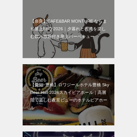
【奈良】CAFE&BAR MONTURE ならま
ち屋上BBQ 2026｜夕暮れと夜風を楽し
む飲み放題付き屋上バーベキュー
【愛知･豊橋】ロワジールホテル豊橋 Sky
Beer Hall 2026スカイビアホール｜高層
階で楽しむ夜景ビューのホテルビアホー
ル