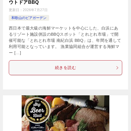
ウトドアBBQ
更新日：
2026年7月27日
和歌山のビアガーデン
西日本で最大級の海鮮マーケットを中心にした、白浜にあ
るリゾート施設併設のBBQスポット「とれとれ市場」で開
催可能な「とれとれ市場 南紀白浜 BBQ」は、年間を通して
利用可能となっています。 漁業協同組合が運営する海鮮マ
ー […]
続きを読む