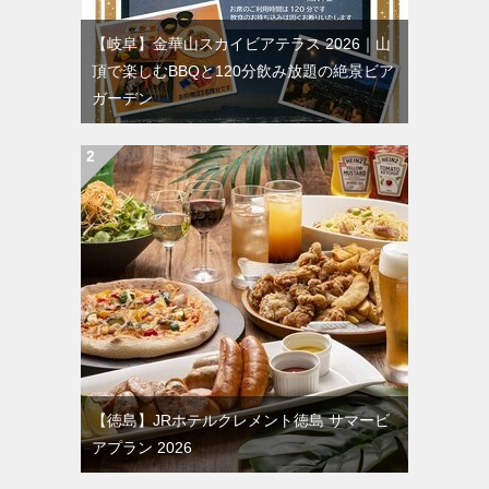
【岐阜】金華山スカイビアテラス 2026｜山
頂で楽しむBBQと120分飲み放題の絶景ビア
ガーデン
【徳島】JRホテルクレメント徳島 サマービ
アプラン 2026