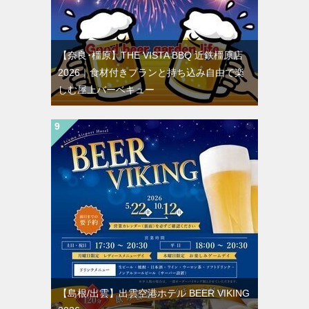
【奈良･橿原】THE VISTA BBQ 近鉄橿原店
2026｜食材付きプランと持ち込み自由で楽
しむ屋上バーベキュー
【島根/出雲】出雲空港ホテル BEER VIKING