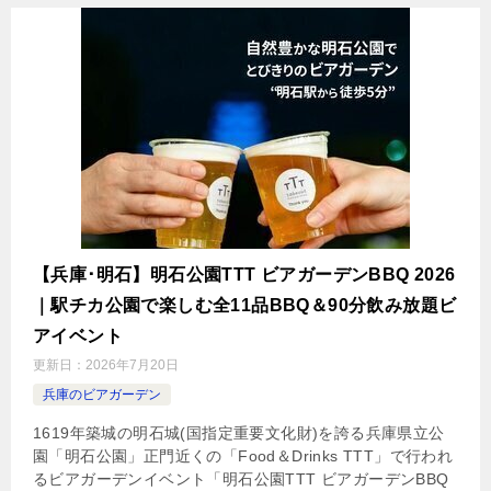
【兵庫･明石】明石公園TTT ビアガーデンBBQ 2026
｜駅チカ公園で楽しむ全11品BBQ＆90分飲み放題ビ
アイベント
更新日：
2026年7月20日
兵庫のビアガーデン
1619年築城の明石城(国指定重要文化財)を誇る兵庫県立公
園「明石公園」正門近くの「Food＆Drinks TTT」で行われ
るビアガーデンイベント「明石公園TTT ビアガーデンBBQ