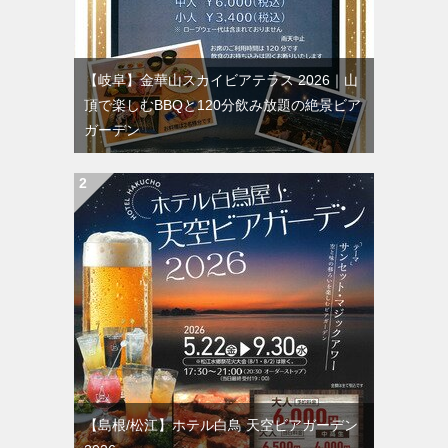
【岐阜】金華山スカイビアテラス 2026｜山
頂で楽しむBBQと120分飲み放題の絶景ビア
ガーデン
【島根/松江】ホテル白鳥 天空ビアガーデン