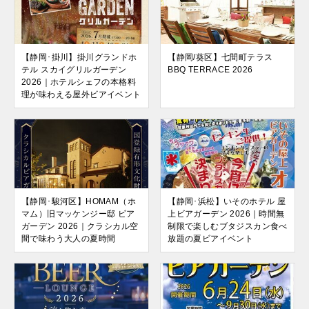
【静岡･掛川】掛川グランドホ
【静岡/葵区】七間町テラス
テル スカイグリルガーデン
BBQ TERRACE 2026
2026｜ホテルシェフの本格料
理が味わえる屋外ビアイベント
【静岡･駿河区】HOMAM（ホ
【静岡･浜松】いそのホテル 屋
マム）旧マッケンジー邸 ビア
上ビアガーデン 2026｜時間無
ガーデン 2026｜クラシカル空
制限で楽しむブタジスカン食べ
間で味わう大人の夏時間
放題の夏ビアイベント