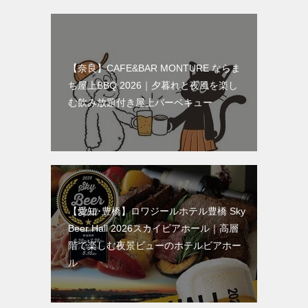
【奈良】CAFE&BAR MONTURE ならま
ち屋上BBQ 2026｜夕暮れと夜風を楽し
む飲み放題付き屋上バーベキュー
【愛知･豊橋】ロワジールホテル豊橋 Sky
Beer Hall 2026スカイビアホール｜高層
階で楽しむ夜景ビューのホテルビアホー
ル