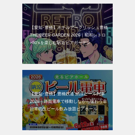
【愛知･豊橋】ホテルアークリッシュ豊橋
THE BEER GARDEN 2026｜昭和レトロ
×80’sを楽しむ駅近ビアガーデン
【愛知･豊橋】豊橋鉄道 納涼ビール列車
2026｜路面電車で移動しながら味わう非
日常の生ビール飲み放題ビアホール