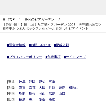
TOP
静岡のビアガーデン
【静岡･掛川】掛川城本丸広場ビアガーデン 2026｜天守閣の展望と
和洋中おつまみボックスと生ビールを楽しむビアイベント
■運営者情報
■お問い合わせ
■掲載依頼
■プライバシーポリシー
■免責事項
■サイトマップ
[東海]
岐阜
静岡
愛知
三重
[近畿]
滋賀
京都
大阪
兵庫
奈良
和歌山
[中国]
鳥取
島根
岡山
広島
山口
[四国]
徳島
香川
愛媛
高知