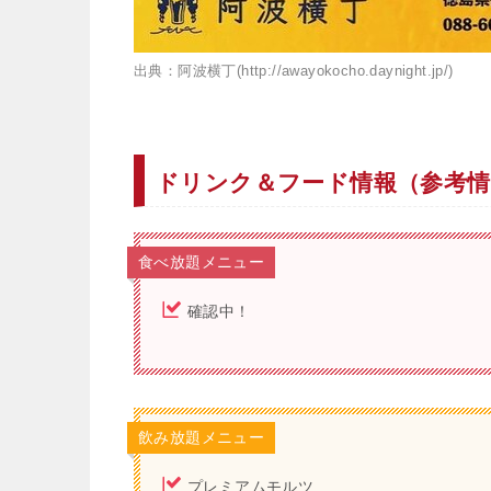
出典：阿波横丁(http://awayokocho.daynight.jp/)
ドリンク＆フード情報（参考情
食べ放題メニュー
確認中！
飲み放題メニュー
プレミアムモルツ