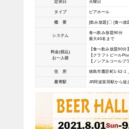
定休日
火曜日
タイプ
ビアホール
概 要
[飲み放題]〇 [食べ放
食べ飲み放題90分
システム
最大40名まで
【食べ飲み放題90分】
料金(税込)
【クラフトビールPlus
お一人様
【ノンアルコールプラン
住 所
徳島市鷹匠町1-52-1
最寄駅
JR阿波富田駅から徒