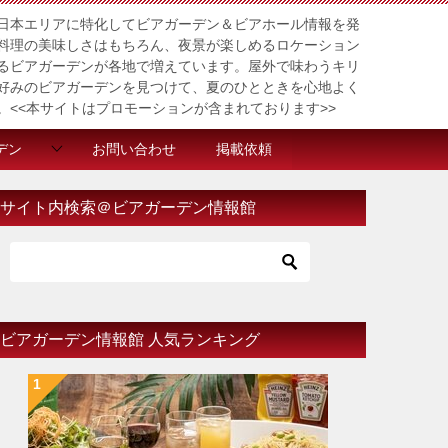
日本エリアに特化してビアガーデン＆ビアホール情報を発
料理の美味しさはもちろん、夜景が楽しめるロケーション
るビアガーデンが各地で増えています。屋外で味わうキリ
好みのビアガーデンを見つけて、夏のひとときを心地よく
。<<本サイトはプロモーションが含まれております>>
デン
お問い合わせ
掲載依頼
サイト内検索＠ビアガーデン情報館
ビアガーデン情報館 人気ランキング