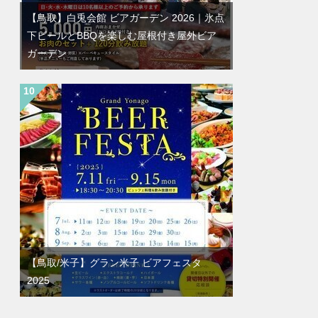
【鳥取】白兎会館 ビアガーデン 2026｜氷点
下ビールとBBQを楽しむ屋根付き屋外ビア
ガーデン
【鳥取/米子】グラン米子 ビアフェスタ
2025