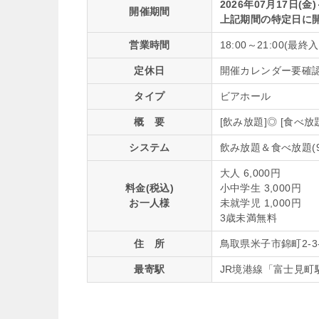
2026年07月17日(金)
開催期間
上記期間の特定日に
営業時間
18:00～21:00(最終入
定休日
開催カレンダー要確
タイプ
ビアホール
概 要
[飲み放題]◎ [食べ放題
システム
飲み放題＆食べ放題(9
大人 6,000円
料金(税込)
小中学生 3,000円
お一人様
未就学児 1,000円
3歳未満無料
住 所
鳥取県米子市錦町2-3
最寄駅
JR境港線「富士見町