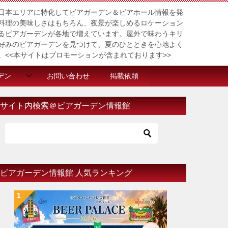
日本エリアに特化してビアガーデン＆ビアホール情報を発
料理の美味しさはもちろん、夜景が楽しめるロケーション
るビアガーデンが各地で増えています。屋外で味わうキリ
好みのビアガーデンを見つけて、夏のひとときを心地よく
。<<本サイトはプロモーションが含まれております>>
デン
お問い合わせ
掲載依頼
サイト内検索＠ビアガーデン情報館
ビアガーデン情報館 人気ランキング