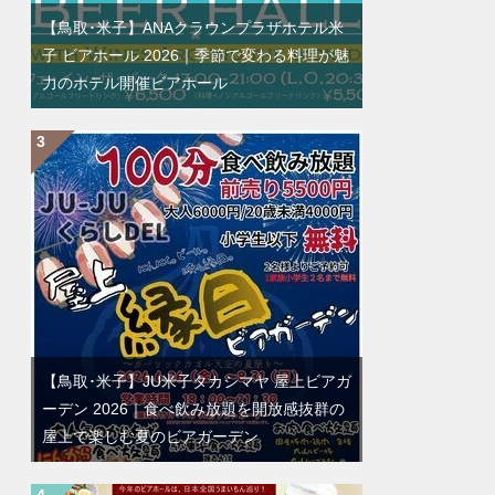
【鳥取･米子】ANAクラウンプラザホテル米
子 ビアホール 2026｜季節で変わる料理が魅
力のホテル開催ビアホール
【鳥取･米子】JU米子タカシマヤ 屋上ビアガ
ーデン 2026｜食べ飲み放題を開放感抜群の
屋上で楽しむ夏のビアガーデン