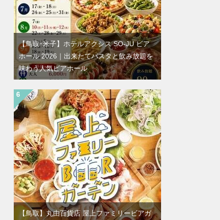
【鳥取･米子】ホテルアクシス SO-JU ビア
ホール 2026｜出来たてパスタと飲み放題を
味わう人気ビアホール
【鳥取】丸由百貨店 屋上ファミリービアガ