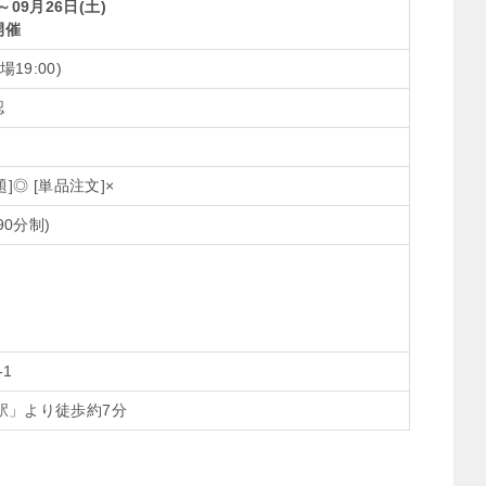
～09月26日(土)
開催
場19:00)
認
]◎ [単品注文]×
0分制)
-1
駅」より徒歩約7分