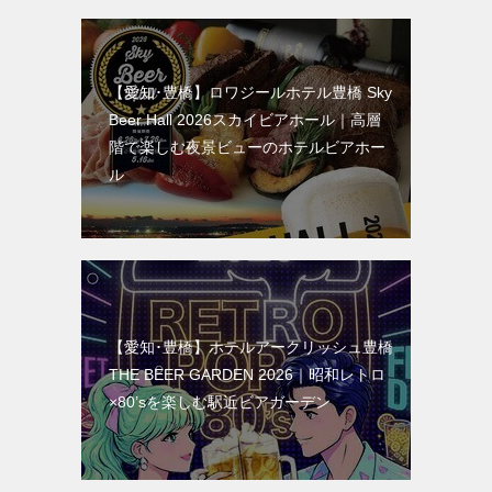
【愛知･豊橋】ロワジールホテル豊橋 Sky
Beer Hall 2026スカイビアホール｜高層
階で楽しむ夜景ビューのホテルビアホー
ル
【愛知･豊橋】ホテルアークリッシュ豊橋
THE BEER GARDEN 2026｜昭和レトロ
×80’sを楽しむ駅近ビアガーデン