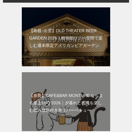
【島根･出雲】OLD THEATER BEER
GARDEN 2026｜映画館リノベ空間で楽
しむ週末限定アメリカンビアガーデン
【奈良】CAFE&BAR MONTURE ならま
ち屋上BBQ 2026｜夕暮れと夜風を楽し
む飲み放題付き屋上バーベキュー