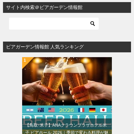
ビ
サイト内検索＠ビアガーデン情報館
ゲ
ー
シ
ョ
ビアガーデン情報館 人気ランキング
ン
【鳥取･米子】ANAクラウンプラザホテル米
子 ビアホール 2026｜季節で変わる料理が魅