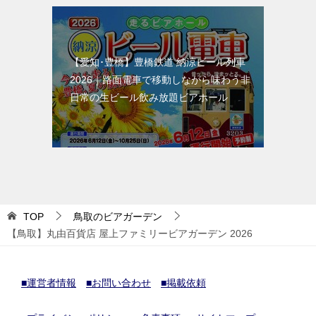
【愛知･豊橋】豊橋鉄道 納涼ビール列車
2026｜路面電車で移動しながら味わう非
日常の生ビール飲み放題ビアホール
TOP
鳥取のビアガーデン
【鳥取】丸由百貨店 屋上ファミリービアガーデン 2026
■運営者情報
■お問い合わせ
■掲載依頼