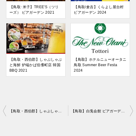
【鳥取･米子】TREE'S（ツリ
【鳥取/倉吉】くらよし屋台村
ーズ） ビアガーデン 2021
ビアガーデン 2024
【鳥取・西伯郡】しゃぶしゃぶ
【鳥取】ホテルニューオータニ
と海鮮 炉端かば伯耆町店 韓国
鳥取 Summer Beer Festa
BBQ 2021
2024
投
【鳥取・西伯郡】しゃぶしゃぶと海鮮 炉端かば伯耆町店 韓国BBQ 2021
【鳥取】白兎会館 ビアガーデン 2026｜氷点下ビールとBBQを楽しむ屋根付き屋外ビアガーデン
稿
ナ