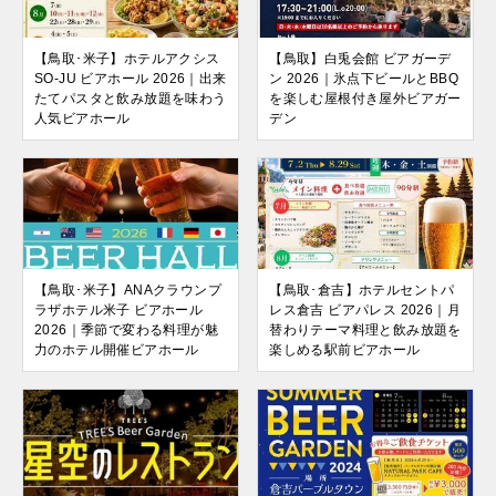
【鳥取･米子】ホテルアクシス
【鳥取】白兎会館 ビアガーデ
SO-JU ビアホール 2026｜出来
ン 2026｜氷点下ビールとBBQ
たてパスタと飲み放題を味わう
を楽しむ屋根付き屋外ビアガー
人気ビアホール
デン
【鳥取･米子】ANAクラウンプ
【鳥取･倉吉】ホテルセントパ
ラザホテル米子 ビアホール
レス倉吉 ビアパレス 2026｜月
2026｜季節で変わる料理が魅
替わりテーマ料理と飲み放題を
力のホテル開催ビアホール
楽しめる駅前ビアホール