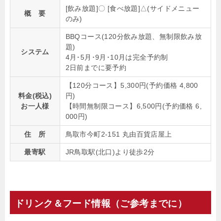
[飲み放題]〇 [食べ放題]△(サイドメニュー
概 要
のみ)
BBQコース(120分飲み放題、無制限飲み放
題)
システム
4月･5月･9月･10月は完全予約制
2日前までに要予約
【120分コース】5,300円(予約価格 4,800
料金(税込)
円)
お一人様
【時間無制限コース】6,500円(予約価格 6,
000円)
住 所
鳥取市今町2-151 丸由百貨店屋上
最寄駅
JR鳥取駅(北口)より徒歩2分
ドリンク＆フード情報（ご参考までに）