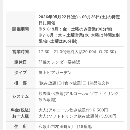
2026年05月22日(金)～09月26日(土)の特定
日に開催
開催期間
※5･6･9月：金・土曜のみ営業(90分制)
※7･8月：水～土曜営業(水･木曜は時間無制
限/金･土曜は90分制)
営業時間
17:30～21:00(最終入店20:00/L.O.20:30)
定休日
開催カレンダー要確認
タイプ
屋上ビアガーデン
概 要
[飲み放題]〇 [食べ放題]〇 [単品注文]×
焼肉食べ放題(アルコールorソフトドリンク
システム
飲み放題)
料金(税込)
大人(アルコール飲み放題付) 6,500円
お一人様
大人(ソフトドリンク飲み放題付) 5,500円
住 所
和歌山市友田町5丁目18番地