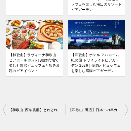
ッフェを楽しむ海辺のリゾート
ビアガーデン
【和歌山】ラヴィーナ和歌山
【和歌山】ホテル アバローム
ビアホール 2026｜結婚式場で
紀の国 トワイライトビアガー
楽しむ贅沢ビュッフェと飲み放
デン 2026｜焼肉とビュッフェ
題のビアイベント
を楽しむ庭園ビアガーデン
投
【和歌山･西牟婁郡】とれとれ市場 南紀白浜 BBQ 2026｜市場で選んだ新鮮食材を楽しむ通年営業のアウトドアBBQ
【和歌山･田辺】日本一の串カツ横綱 和歌山店 屋外BBQ 2023
稿
ナ