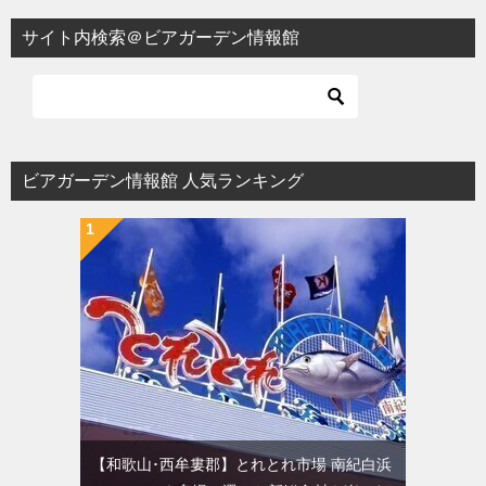
ビ
サイト内検索＠ビアガーデン情報館
ゲ
ー
シ
ョ
ビアガーデン情報館 人気ランキング
ン
【和歌山･西牟婁郡】とれとれ市場 南紀白浜