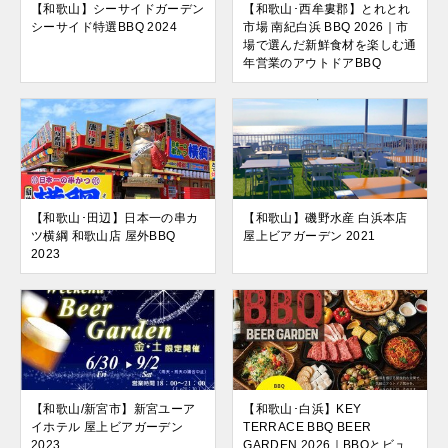
【和歌山】シーサイドガーデン
【和歌山･西牟婁郡】とれとれ
シーサイド特選BBQ 2024
市場 南紀白浜 BBQ 2026｜市
場で選んだ新鮮食材を楽しむ通
年営業のアウトドアBBQ
【和歌山･田辺】日本一の串カ
【和歌山】磯野水産 白浜本店
ツ横綱 和歌山店 屋外BBQ
屋上ビアガーデン 2021
2023
【和歌山/新宮市】新宮ユーア
【和歌山･白浜】KEY
イホテル 屋上ビアガーデン
TERRACE BBQ BEER
2023
GARDEN 2026｜BBQとビュ