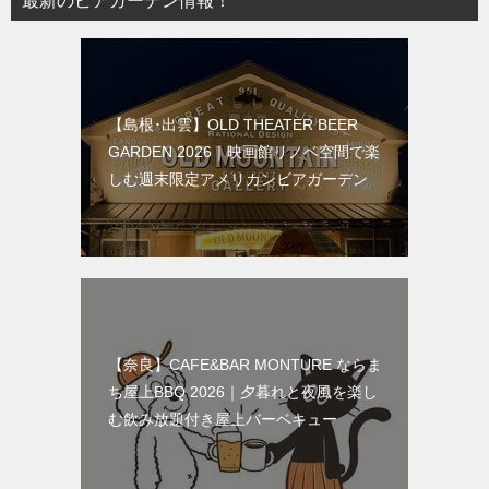
最新のビアガーデン情報！
【島根･出雲】OLD THEATER BEER
GARDEN 2026｜映画館リノベ空間で楽
しむ週末限定アメリカンビアガーデン
【奈良】CAFE&BAR MONTURE ならま
ち屋上BBQ 2026｜夕暮れと夜風を楽し
む飲み放題付き屋上バーベキュー