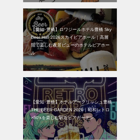
【愛知･豊橋】ロワジールホテル豊橋 Sky
Beer Hall 2026スカイビアホール｜高層
階で楽しむ夜景ビューのホテルビアホー
ル
【愛知･豊橋】ホテルアークリッシュ豊橋
THE BEER GARDEN 2026｜昭和レトロ
×80’sを楽しむ駅近ビアガーデン