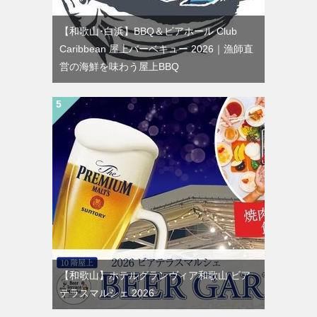
【和歌山･白浜】BBQ＆ビアホール Club
Caribbean 屋上バーベキュー 2026｜漁師直
営の海鮮を味わう屋上BBQ
【和歌山】ホテルグランヴィア和歌山 ビア
テラスマルシェ 2026