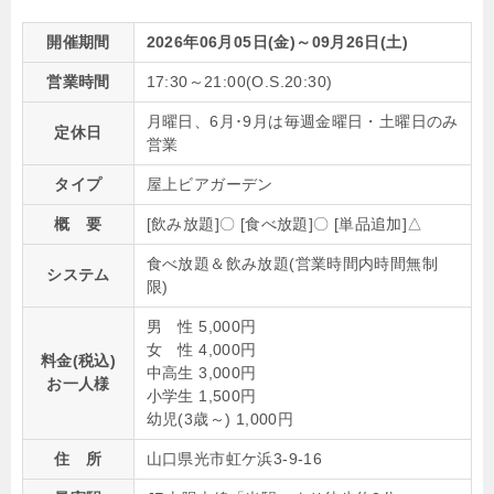
開催期間
2026年06月05日(金)～09月26日(土)
営業時間
17:30～21:00(O.S.20:30)
月曜日、6月･9月は毎週金曜日・土曜日のみ
定休日
営業
タイプ
屋上ビアガーデン
概 要
[飲み放題]〇 [食べ放題]〇 [単品追加]△
食べ放題＆飲み放題(営業時間内時間無制
システム
限)
男 性 5,000円
女 性 4,000円
料金(税込)
中高生 3,000円
お一人様
小学生 1,500円
幼児(3歳～) 1,000円
住 所
山口県光市虹ケ浜3-9-16