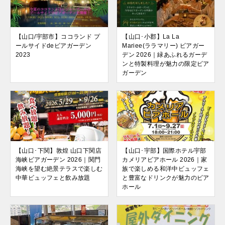
【山口/宇部市】ココランド プ
【山口･小郡】La La
ールサイドdeビアガーデン
Mariee(ララマリー) ビアガー
2023
デン 2026｜緑あふれるガーデ
ンと特製料理が魅力の限定ビア
ガーデン
【山口･下関】敦煌 山口下関店
【山口･宇部】国際ホテル宇部
海峡ビアガーデン 2026｜関門
カメリアビアホール 2026｜家
海峡を望む絶景テラスで楽しむ
族で楽しめる和洋中ビュッフェ
中華ビュッフェと飲み放題
と豊富なドリンクが魅力のビア
ホール