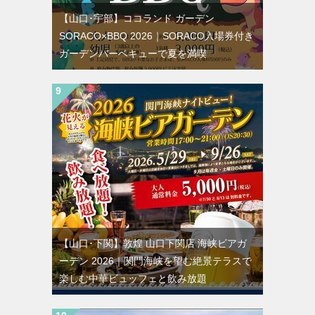
【山口･宇部】ココランド ガーデン
SORACO×BBQ 2026｜SORACO入場券付き
ガーデンバーベキューで夏を満喫
【山口･下関】敦煌 山口下関店 海峡ビアガ
ーデン 2026｜関門海峡を望む絶景テラスで
楽しむ中華ビュッフェと飲み放題