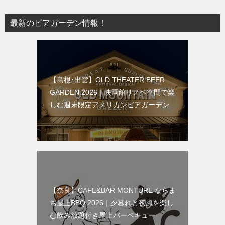
最新のビアガーデン情報！
【島根･出雲】OLD THEATER BEER
GARDEN 2026｜映画館リノベ空間で楽
しむ週末限定アメリカンビアガーデン
【奈良】CAFE&BAR MONTURE ならま
ち屋上BBQ 2026｜夕暮れと夜風を楽し
む飲み放題付き屋上バーベキュー